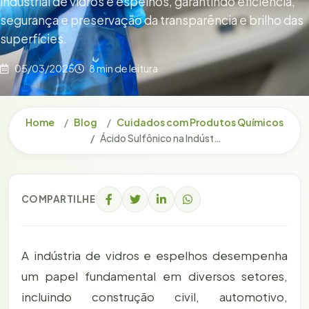
industrial de vidros e espelhos, garantindo eficiência,
segurança e preservação da transparência e brilho das
superfícies.
05/03/2025
8 min de leitura
Home
Blog
Cuidados com Produtos Químicos
Ácido Sulfônico na Indústria de Vidros e Espelhos: Benefícios e Aplicações na Limpeza
COMPARTILHE
A indústria de vidros e espelhos desempenha
um papel fundamental em diversos setores,
incluindo construção civil, automotivo,