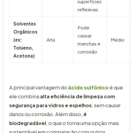
superfícies
reflexivas
Solventes
Pode
Orgânicos
causar
(ex:
Alta
Médio
manchas e
Tolueno,
corrosão
Acetona)
A principal vantagem do
ácido sulfônico
é que
ele combina
alta eficiência de limpeza com
segurança para vidros e espelhos
, sem causar
danos ou corrosão. Além disso,
é
biodegradável
, o que o torna uma opção mais
sustentável em comparação com outros