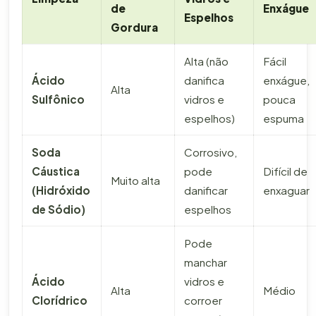
de
Enxágue
Espelhos
Gordura
Alta (não
Fácil
Ácido
danifica
enxágue,
Alta
Sulfônico
vidros e
pouca
espelhos)
espuma
Soda
Corrosivo,
Cáustica
pode
Difícil de
Muito alta
(Hidróxido
danificar
enxaguar
de Sódio)
espelhos
Pode
manchar
Ácido
vidros e
Alta
Médio
Clorídrico
corroer