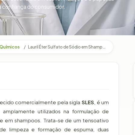
da confiança do consumidor.
tura
 Químicos
Lauril Éter Sulfato de Sódio em Shampoos: Benefícios e Cuidados na Formulação
hecido comercialmente pela sigla
SLES
, é um
e amplamente utilizados na formulação de
e em shampoos. Trata-se de um tensoativo
 de limpeza e formação de espuma, duas