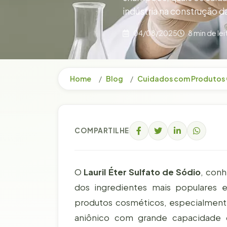
indústria na construção 
04/08/2025
8 min de lei
Home
Blog
Cuidados com Produtos
COMPARTILHE
O
Lauril Éter Sulfato de Sódio
, con
dos ingredientes mais populares 
produtos cosméticos, especialment
aniônico com grande capacidade