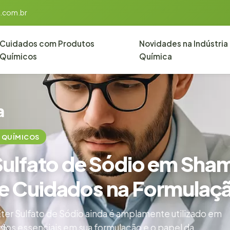
.com.br
Cuidados com Produtos
Novidades na Indústria
Químicos
Química
a
 QUÍMICOS
r Sulfato de Sódio em Sh
 e Cuidados na Formulaç
Éter Sulfato de Sódio ainda é amplamente utilizado em
dos essenciais em sua formulação e o papel da