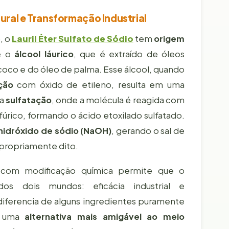
ral e Transformação Industrial
, o
Lauril Éter Sulfato de Sódio
tem
origem
 é o
álcool láurico
, que é extraído de óleos
coco e do óleo de palma. Esse álcool, quando
ção
com óxido de etileno, resulta em uma
 a
sulfatação
, onde a molécula é reagida com
lfúrico, formando o ácido etoxilado sulfatado.
hidróxido de sódio (NaOH)
, gerando o sal de
o propriamente dito.
 com modificação química permite que o
 dois mundos: eficácia industrial e
 diferencia de alguns ingredientes puramente
o uma
alternativa mais amigável ao meio