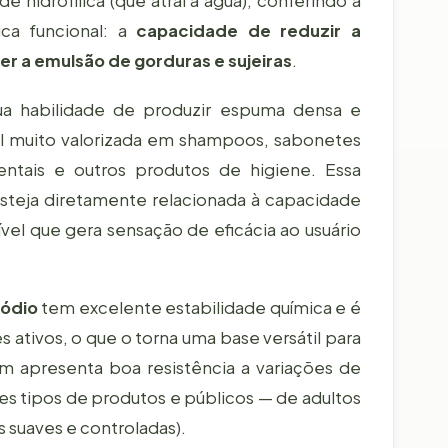
 hidrofílica (que atrai a água), conferindo à
tica funcional: a
capacidade de reduzir a
er a emulsão de gorduras e sujeiras
.
a habilidade de produzir espuma densa e
al muito valorizada em shampoos, sabonetes
entais e outros produtos de higiene. Essa
teja diretamente relacionada à capacidade
vel que gera sensação de eficácia ao usuário
Sódio
tem excelente estabilidade química e é
 ativos, o que o torna uma base versátil para
 apresenta boa resistência a variações de
tes tipos de produtos e públicos — de adultos
s suaves e controladas).