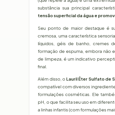
(que repele a água) e uma extremidade
substância sua principal caracterís
tensão superficial da água e promov
Seu ponto de maior destaque é su
cremosa, uma característica sensori
líquidos, géis de banho, cremes d
formação de espuma, embora não es
de limpeza, é um indicativo perceptí
final.
Além disso, o
Lauril Éter Sulfato de 
compatível com diversos ingredientes
formulações cosméticas. Ele também
pH, o que facilita seu uso em diferen
a linhas infantis (com formulações mai