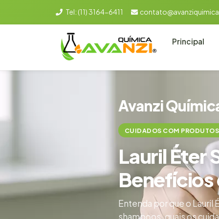
Tel:
(11) 3164-6411
contato@avanziquimica
Principal
Avanzi Químic
CUIDADOS COM PRODUTOS
Lauril Éte
Benefícios
Entenda por que o Lauril 
shampoos, quais os cuida