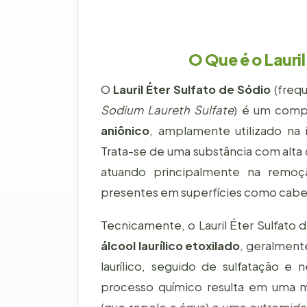
O Que é o Lauril
O
Lauril Éter Sulfato de Sódio
(freq
Sodium Laureth Sulfate
) é um comp
aniônico
, amplamente utilizado na 
Trata-se de uma substância com alta 
atuando principalmente na remoçã
presentes em superfícies como cabel
Tecnicamente, o Lauril Éter Sulfato 
álcool laurílico etoxilado
, geralment
laurílico, seguido de sulfatação e 
processo químico resulta em uma 