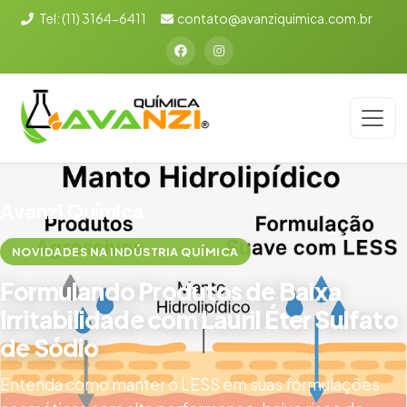
Tel:
(11) 3164-6411
contato@avanziquimica.com.br
Avanzi Química
NOVIDADES NA INDÚSTRIA QUÍMICA
Formulando Produtos de Baixa
Irritabilidade com Lauril Éter Sulfato
de Sódio
Entenda como manter o LESS em suas formulações