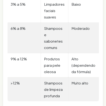
3% a 5%
Limpadores
Baixo
faciais
suaves
6% a 8%
Shampoos
Moderado
e
sabonetes
comuns
9% a 12%
Produtos
Alto
para pele
(dependendo
oleosa
da fórmula)
>12%
Shampoos
Muito alto
de limpeza
profunda