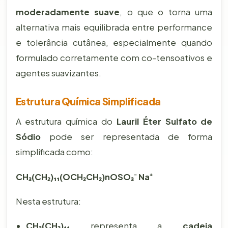
moderadamente suave
, o que o torna uma
alternativa mais equilibrada entre performance
e tolerância cutânea, especialmente quando
formulado corretamente com co-tensoativos e
agentes suavizantes.
Estrutura Química Simplificada
A estrutura química do
Lauril Éter Sulfato de
Sódio
pode ser representada de forma
simplificada como:
CH₃(CH₂)₁₁(OCH₂CH₂)nOSO₃⁻ Na⁺
Nesta estrutura:
CH₃(CH₂)₁₁
representa a
cadeia