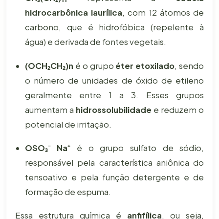
hidrocarbônica laurílica
, com 12 átomos de
carbono, que é hidrofóbica (repelente à
água) e derivada de fontes vegetais.
(OCH₂CH₂)n
é o grupo
éter etoxilado
, sendo
o número de unidades de óxido de etileno
geralmente entre 1 a 3. Esses grupos
aumentam a
hidrossolubilidade
e reduzem o
potencial de irritação.
OSO₃⁻ Na⁺
é o grupo sulfato de sódio,
responsável pela característica aniônica do
tensoativo e pela função detergente e de
formação de espuma.
Essa estrutura química é
anfifílica
, ou seja,