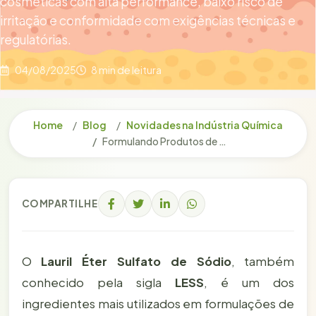
cosméticas com alta performance, baixo risco de
irritação e conformidade com exigências técnicas e
regulatórias.
04/08/2025
8 min de leitura
Home
Blog
Novidades na Indústria Química
Formulando Produtos de Baixa Irritabilidade com Lauril Éter Sulfato de Sódio
COMPARTILHE
O
Lauril Éter Sulfato de Sódio
, também
conhecido pela sigla
LESS
, é um dos
ingredientes mais utilizados em formulações de