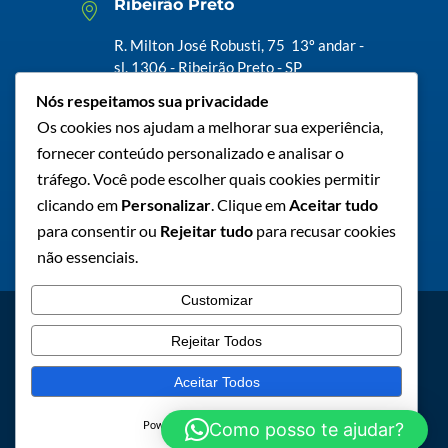
Ribeirão Preto
R. Milton José Robusti, 75 13º andar -
sl. 1306 - Ribeirão Preto - SP
Nós respeitamos sua privacidade
Os cookies nos ajudam a melhorar sua experiência,
Serra - ES
fornecer conteúdo personalizado e analisar o
R. Atalydes Moreira de Souza, 1472 sl.
tráfego. Você pode escolher quais cookies permitir
08 - Serra -ES
clicando em
Personalizar
. Clique em
Aceitar tudo
para consentir ou
Rejeitar tudo
para recusar cookies
não essenciais.
Customizar
AVANZI QUÍMICA © 2023 TODOS OS DIREITOS
Rejeitar Todos
RESERVADOS
Aceitar Todos
CRIADO POR - SPERIA MARKETING DIGITAL
Powered by
Como posso te ajudar?